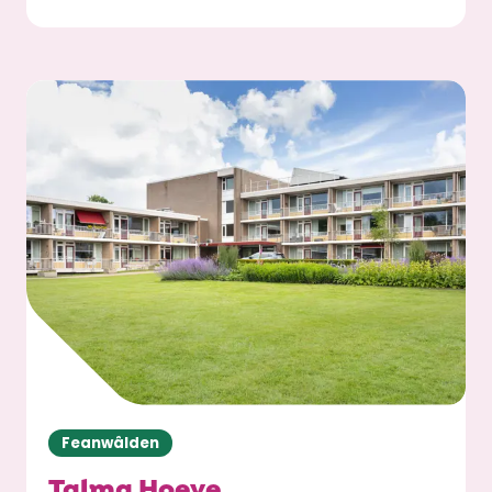
Feanwâlden
Talma Hoeve