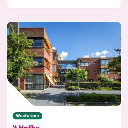
Westereen
't Hofke