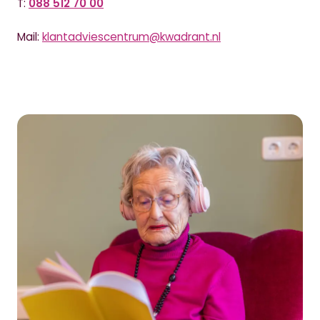
T:
088 512 70 00
Mail:
klantadviescentrum@kwadrant.nl