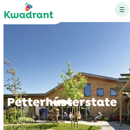
Petterhústerstate