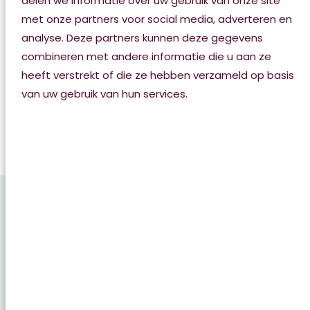
delen we informatie over uw gebruik van onze site
De activiteiten zijn met name gericht op beleving,
met onze partners voor social media, adverteren en
beweging en activering.
analyse. Deze partners kunnen deze gegevens
Eten en drinken
combineren met andere informatie die u aan ze
heeft verstrekt of die ze hebben verzameld op basis
van uw gebruik van hun services.
We koken en eten in de huiskamer. Samen koken
komt de geurbeleving, smaak én eetlust ten goede.
Als u wilt kunt u meehelpen, bijvoorbeeld met
aardappelen schillen of groente snijden.