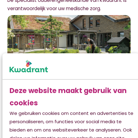
De specialist ouderengeneeskunde van Kwadrant is
verantwoordelijk voor uw medische zorg.
Deze website maakt gebruik van
cookies
Een fijne dag
We gebruiken cookies om content en advertenties te
personaliseren, om functies voor social media te
Samen streven we naar fijne dagen voor bewoners
bieden en om ons websiteverkeer te analyseren. Ook
en activiteiten die zijn afgestemd op de behoeften.