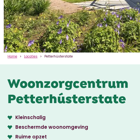
Home
Locaties
Petterhústerstate
Woonzorgcentrum
Petterhústerstate
Kleinschalig
Beschermde woonomgeving
Ruime opzet