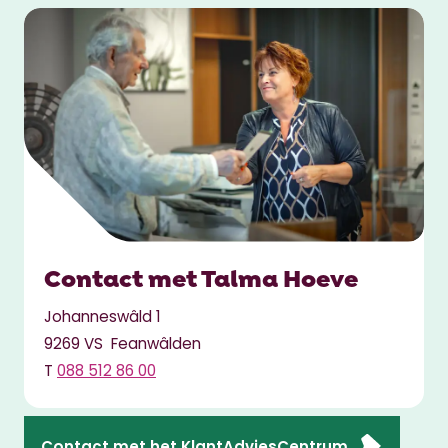
Contact met Talma Hoeve
Johanneswâld 1
9269 VS Feanwâlden
T
088 512 86 00
Contact met het KlantAdviesCentrum