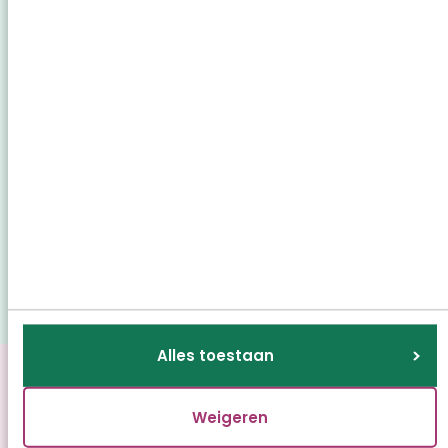
Het restaurant
Alles toestaan
Cliëntenraad Talma
Weigeren
Hoeve