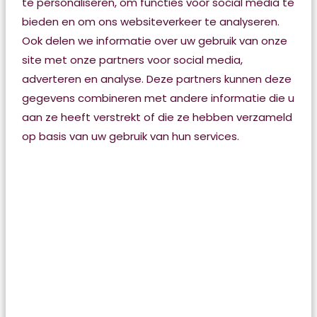
te personaliseren, om functies voor social media te
Wat is de werkwijze van
bieden en om ons websiteverkeer te analyseren.
ondersteuning thuis?
Ook delen we informatie over uw gebruik van onze
site met onze partners voor social media,
adverteren en analyse. Deze partners kunnen deze
gegevens combineren met andere informatie die u
Hoe vraag ik
aan ze heeft verstrekt of die ze hebben verzameld
huishoudelijke hulp,
op basis van uw gebruik van hun services.
begeleiding of
dagbesteding aan?
Wat is mijn eigen
bijdrage?