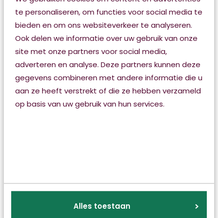
Tips en adviezen
te personaliseren, om functies voor social media te
bieden en om ons websiteverkeer te analyseren.
Ook delen we informatie over uw gebruik van onze
site met onze partners voor social media,
adverteren en analyse. Deze partners kunnen deze
gegevens combineren met andere informatie die u
aan ze heeft verstrekt of die ze hebben verzameld
op basis van uw gebruik van hun services.
Samen zorgen, zorgt voor verbinding
Blijf betrokken bij de zorg voor uw naaste en maak
hierover duidelijke afspraken met het zorgteam.
Alles toestaan
Leer van professionals en vraag om begeleiding