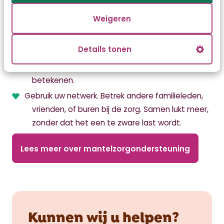
bij taken die u kunt overnemen, zoals helpen
Weigeren
met douchen of medicijnen toedienen.
Vraag tijdens zorgplanbesprekingen naar de
Details tonen
mogelijkheden van informele zorg. Dit kan
helpen om beter te begrijpen wat u kunt
betekenen.
Gebruik uw netwerk. Betrek andere familieleden,
vrienden, of buren bij de zorg. Samen lukt meer,
zonder dat het een te zware last wordt.
Lees meer over mantelzorgondersteuning
Kunnen wij u helpen?