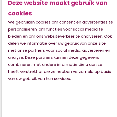
Deze website maakt gebruik van
Brugchelencamp
cookies
Brugchelencamp heeft een ruim aanbod aan
We gebruiken cookies om content en advertenties te
centrale activiteiten en het is er altijd gezellig, zodat
personaliseren, om functies voor social media te
u een fijne dag kunt hebben. Dagelijks verzamelt de
bieden en om ons websiteverkeer te analyseren. Ook
biljartclub zich in de biljartruimte, er is een grote soos,
delen we informatie over uw gebruik van onze site
een zangkoor en bewegingsactiviteiten. In
met onze partners voor social media, adverteren en
Brugchelencamp zijn veel faciliteiten die het u
analyse. Deze partners kunnen deze gegevens
mogelijk maken goed zelfstandig te leven. U kunt
combineren met andere informatie die u aan ze
naar de pedicure, de kapper of de
heeft verstrekt of die ze hebben verzameld op basis
schoonheidsspecialist. Op de begane grond is een
van uw gebruik van hun services.
winkel waar u dagelijkse boodschappen kunt halen.
Brugchelencamp heeft een gemoedelijk restaurant,
waar u samen met de andere bewoners kunt eten. U
kunt er ook voor kiezen om in uw eigen appartement
te eten. Uit ‘de mielwein’ (buffetwagen) die dan bij u