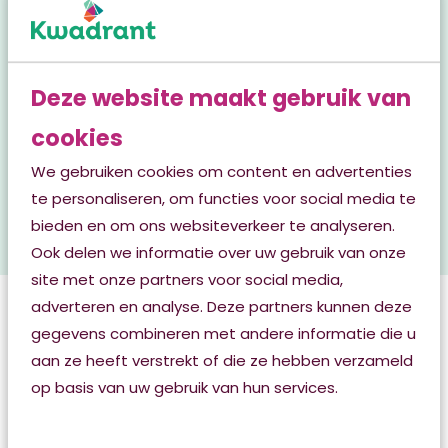
Meer weten over de
mogelijkheden?
Dan nodigen wij u uit om contact op te nemen
Deze website maakt gebruik van
met het Triagepunt Friesland via tel.nr. 088 - 512
cookies
77 77 of mail naar
klantadviescentrum@kwadrant.nl
.
We gebruiken cookies om content en advertenties
We vertellen u graag meer over deze zorg.
te personaliseren, om functies voor social media te
bieden en om ons websiteverkeer te analyseren.
Ook delen we informatie over uw gebruik van onze
site met onze partners voor social media,
adverteren en analyse. Deze partners kunnen deze
Zorg in de laatste
gegevens combineren met andere informatie die u
aan ze heeft verstrekt of die ze hebben verzameld
levensfase
op basis van uw gebruik van hun services.
Als beter worden niet meer mogelijk is en u in de