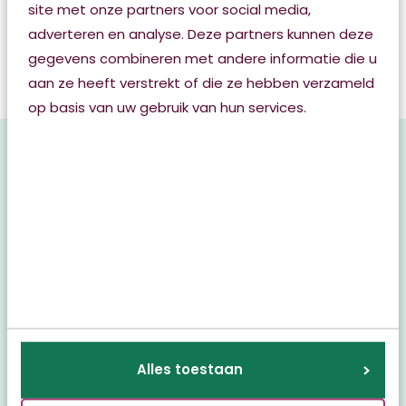
site met onze partners voor social media,
adverteren en analyse. Deze partners kunnen deze
Bij MeiJo helpen we u graag met een mooi aanbod
gegevens combineren met andere informatie die u
van diensten, services, activiteiten, bijeenkomsten
aan ze heeft verstrekt of die ze hebben verzameld
zoals de MeiJo cafés en workshops.
op basis van uw gebruik van hun services.
Aanmelden
Wilt u ook ondersteuning, informatie en advies over
langer fijn thuis wonen? Profiteer dan van alle
voordelen van MeiJo en bestel de MeiJo pas. De
MeiJo-pas kost in 2026 € 23,50 per huishouden per
jaar bij betaling via automatische incasso (bij
betaling per factuur betaalt u € 26,00).
Alles toestaan
Klik
hier
om u aan te melden.