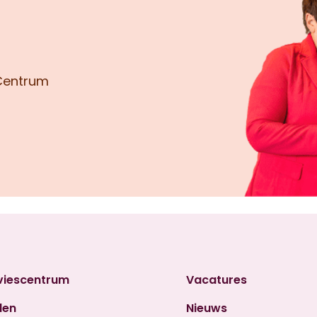
 Centrum
viescentrum
Vacatures
den
Nieuws