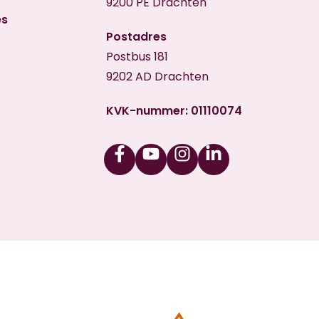
9200 PE Drachten
es
Postadres
Postbus 181
9202 AD Drachten
KVK-nummer: 01110074
Facebook
Youtube
Instagram
Linkedin