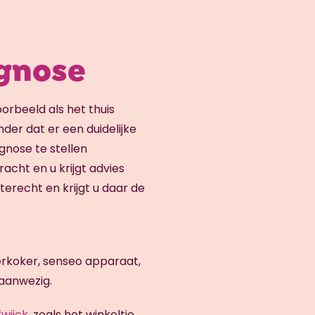
agnose
oorbeeld als het thuis
nder dat er een duidelijke
gnose te stellen
cht en u krijgt advies
 terecht en krijgt u daar de
erkoker, senseo apparaat,
 aanwezig.
wijck
, zoals het winkeltje