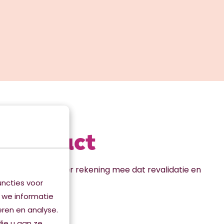
n contact
te welkom. Houd er rekening mee dat revalidatie en
ncties voor
.
 we informatie
eren en analyse.
ie u aan ze