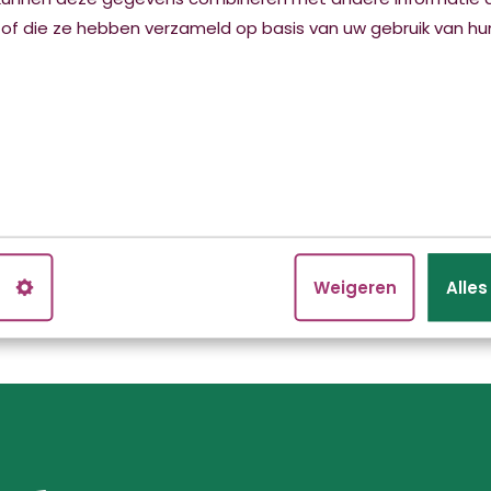
Dirk Zeperweg 2
 of die ze hebben verzameld op basis van uw gebruik van hun
8917 AZ Leeuwarden
Herstelzorg:
058 - 2134495
Herstelzorg De Hofwijck 
Hofwijck.
Ga naar woonzorgcent
n
Weigeren
Alle