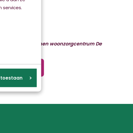
 services.
is een afdeling binnen woonzorgcentrum De
rum De Hofwijck
s toestaan