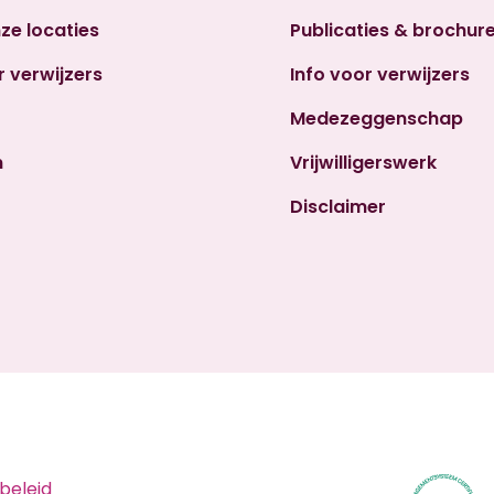
nze locaties
Publicaties & brochur
r verwijzers
Info voor verwijzers
Medezeggenschap
n
Vrijwilligerswerk
Disclaimer
beleid