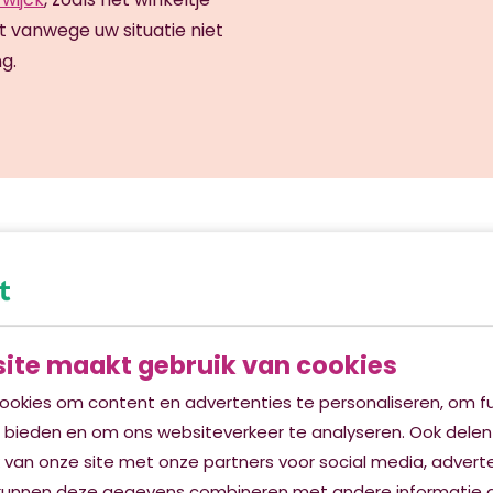
it vanwege uw situatie niet
g.
Bezoek e
ite maakt gebruik van cookies
Bezoek is elke dag van har
ookies om content en advertenties te personaliseren, om fu
therapie voorrang hebben
e bieden en om ons websiteverkeer te analyseren. Ook delen
Contact
 van onze site met onze partners voor social media, advert
Herstelzorg De Hofwijck
kunnen deze gegevens combineren met andere informatie d