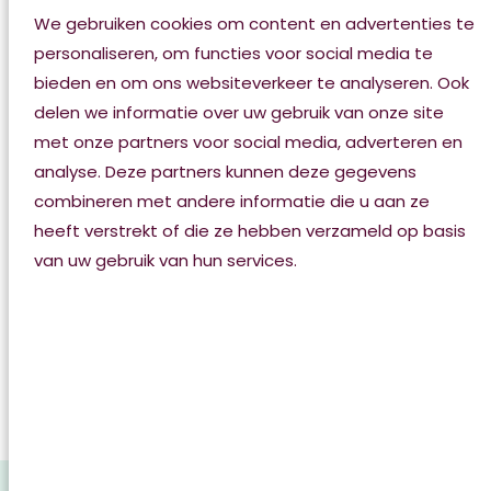
Bijvoorbeeld door een beperking of als u zich
We gebruiken cookies om content en advertenties te
eenzaam voelt. In het dagcentrum organiseren we
personaliseren, om functies voor social media te
activiteiten, zowel in groepsverband als individueel.
bieden en om ons websiteverkeer te analyseren. Ook
Onze medewerkers hebben aandacht voor wat u
delen we informatie over uw gebruik van onze site
nodig heeft om u goed te voelen en bij ons een leuke
met onze partners voor social media, adverteren en
tijd te hebben.
analyse. Deze partners kunnen deze gegevens
combineren met andere informatie die u aan ze
Contact met naasten
heeft verstrekt of die ze hebben verzameld op basis
van uw gebruik van hun services.
Contact met naasten is belangrijk om goede
persoonsgerichte zorg te kunnen geven. Uw naasten
kennen u immers goed en samen zorgen, zorgt voor
onderlinge verbinding en betrokkenheid. Met uw
naasten wordt besproken welke rol zij op zich kunnen
nemen.