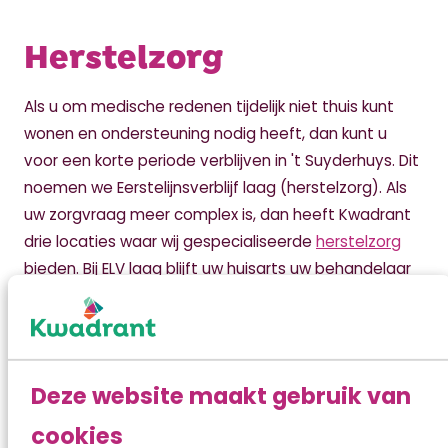
Herstelzorg
Als u om medische redenen tijdelijk niet thuis kunt
wonen en ondersteuning nodig heeft, dan kunt u
voor een korte periode verblijven in 't Suyderhuys. Dit
noemen we Eerstelijnsverblijf laag (herstelzorg). Als
uw zorgvraag meer complex is, dan heeft Kwadrant
drie locaties waar wij gespecialiseerde
herstelzorg
bieden. Bij ELV laag blijft uw huisarts uw behandelaar
Dagbesteding
In ‘t Suyderhuys is ook een ruimte voor
Deze website maakt gebruik van
dagbesteding. Als u zelfstandig woont kan het best
lastig zijn om invulling aan uw dag te geven.
cookies