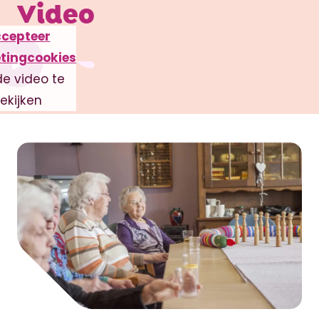
Video
cepteer
tingcookies
e video te
ekijken