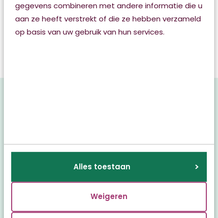
gegevens combineren met andere informatie die u
www.vptzzofriesland.nl
aan ze heeft verstrekt of die ze hebben verzameld
op basis van uw gebruik van hun services.
Woonzorgcentrum Haersmahiem in Buitenpost heeft
ook een mogelijkheid voor terminale zorg voor
thuiswonenden.
Lees meer.
Kosten en zorg
aanvragen
Als u palliatieve zorg nodig heeft, kunt u via de
wijkverpleegkundige een indicatie krijgen. Deze
Alles toestaan
indicatie heeft u nodig om zorg te krijgen en om de
zorgkosten vergoed te krijgen vanuit de
Weigeren
Zorgverzekeringswet (ZVW). De wijkverpleegkundige