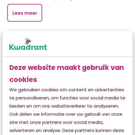
Lees meer
Marcelis Goverts Gasthuis
Noordersingel 54
8917 BB Leeuwarden
T. 058 299 80 75
Deze website maakt gebruik van
cookies
Hospice Julia Jan Wouters
Van Helomalaan 2
We gebruiken cookies om content en advertenties
8441 BX Heerenveen
te personaliseren, om functies voor social media te
www.vptzjuliajanwouters.nl
bieden en om ons websiteverkeer te analyseren.
Ook delen we informatie over uw gebruik van onze
Hospice Smelnehaven
site met onze partners voor social media,
Het Zuid 20
adverteren en analyse. Deze partners kunnen deze
9203 TD Drachten