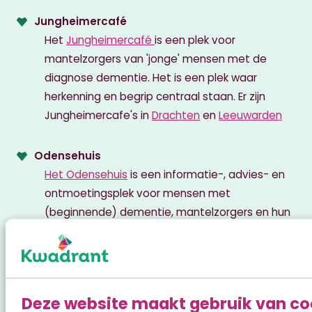
Jungheimercafé
Het
Jungheimercafé
is een plek voor
mantelzorgers van 'jonge' mensen met de
diagnose dementie. Het is een plek waar
herkenning en begrip centraal staan. Er zijn
Jungheimercafe's in
Drachten
en
Leeuwarden
Odensehuis
Het Odensehuis
is een informatie-, advies- en
ontmoetingsplek voor mensen met
(beginnende) dementie, mantelzorgers en hun
familie en vrienden. Er is ruimte voor
ontmoeting, ondersteuning, activiteiten en
advies. In Fryslân zijn Odensehuizen in
Drachten
en
Deze website maakt gebruik van co
Beetsterzwaag
,
Gorredijk
,
Burgum
,
Leeuwarden
,
He