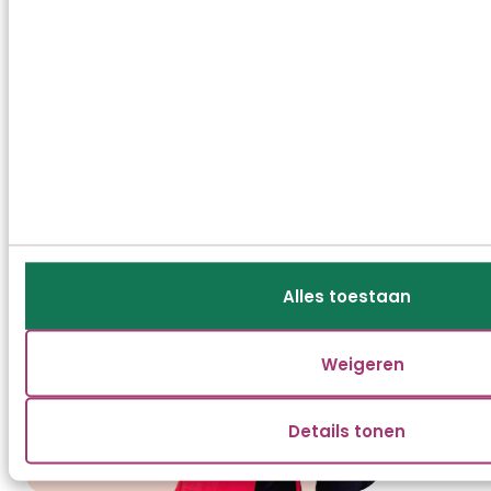
Kunnen wij u helpen?
Neem contact op met ons Klant
Advies Centrum
088 512 70 00
of
mail
ons
Alles toestaan
Weigeren
Details tonen