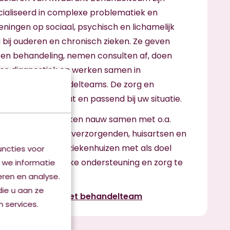
ialiseerd in complexe problematiek en
ningen op sociaal, psychisch en lichamelijk
 bij ouderen en chronisch zieken. Ze geven
 en behandeling, nemen consulten af, doen
se diagnostiek en werken samen in
isciplinaire behandelteams. De zorg en
teuning is op maat en passend bij uw situatie.
handelteams werken nauw samen met o.a.
verpleegkundigen, verzorgenden, huisartsen en
h specialisten in ziekenhuizen met als doel
ncties voor
en de best mogelijke ondersteuning en zorg te
 we informatie
eren en analyse.
ie u aan ze
informatie over het behandelteam
 services.