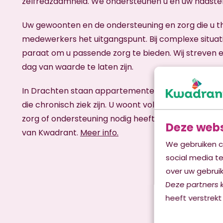
zelfredzaamheid. We ondersteunen u en uw naasten
Uw gewoonten en de ondersteuning en zorg die u th
medewerkers het uitgangspunt. Bij complexe situati
paraat om u passende zorg te bieden. Wij streven
dag van waarde te laten zijn.
In Drachten staan appartementen die verhuurd w
die chronisch ziek zijn. U woont volledig zelfstandi
zorg of ondersteuning nodig heeft, kunt u een bero
Deze webs
van Kwadrant.
Meer info.
We gebruiken c
social media t
over uw gebruik
Deze partners 
heeft verstrekt