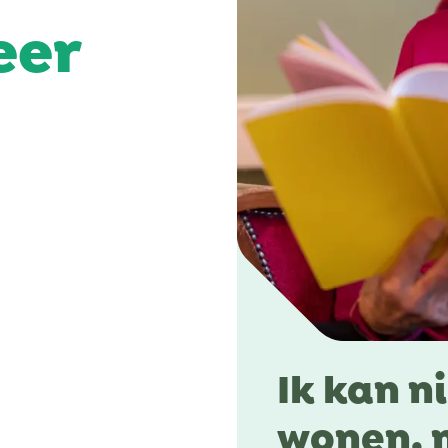
eer
Ik kan n
wonen, m