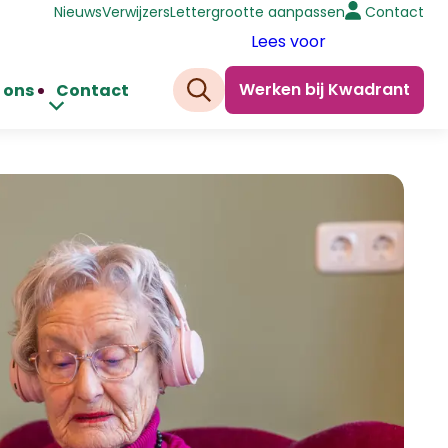
Nieuws
Verwijzers
Lettergrootte aanpassen
Contact
Lees voor
Werken bij Kwadrant
 ons
Contact
Zoeken