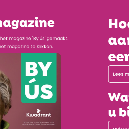
magazine
Ho
aa
het magazine 'By ús' gemaakt.
het magazine te klikken.
ee
Lees m
Wat
u b