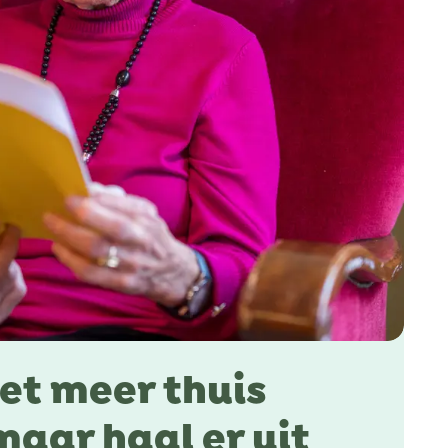
iet meer thuis
aar haal er uit