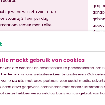
 daarbij.
gespec
uis gewend was, zijn voor onze
aandoe
es staan zij 24 uur per dag
gebied
 ernaar om samen met u elke
advies
diagno
multid
orden aan senioren en mensen
onders
g in deze appartementen. Als u
De be
ep doen op de professionals
ite maakt gebruik van cookies
(wijk)
medisc
ookies om content en advertenties te personaliseren, om fu
cliënt
e bieden en om ons websiteverkeer te analyseren. Ook delen
 van onze site met onze partners voor social media, advert
geven.
kunnen deze gegevens combineren met andere informatie d
Meer 
 of die ze hebben verzameld op basis van uw gebruik van hun