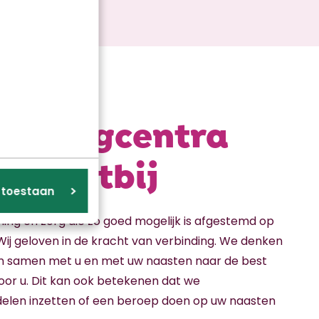
onzorgcentra
jd dichtbij
s toestaan
ing en zorg die zo goed mogelijk is afgestemd op
Wij geloven in de kracht van verbinding. We denken
en samen met u en met uw naasten naar de best
or u. Dit kan ook betekenen dat we
elen inzetten of een beroep doen op uw naasten