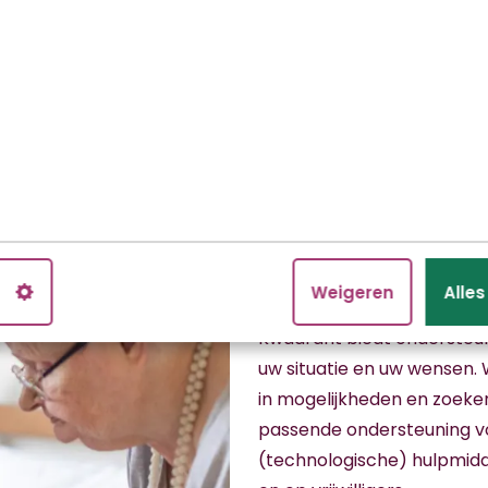
Onze wo
zijn alti
n
Weigeren
Alle
Kwadrant biedt ondersteun
uw situatie en uw wensen. 
in mogelijkheden en zoek
passende ondersteuning vo
(technologische) hulpmidd