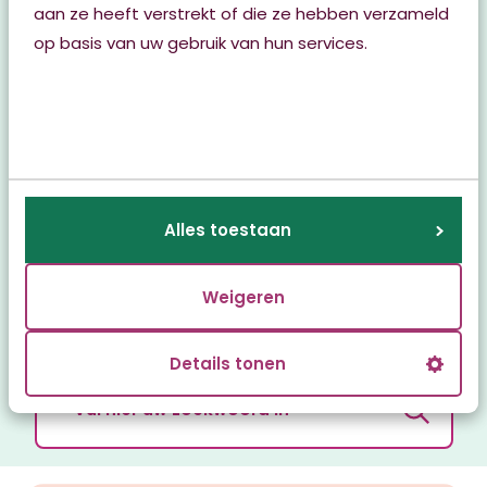
aan ze heeft verstrekt of die ze hebben verzameld
Info voor verwijzers
op basis van uw gebruik van hun services.
Ondersteuning Thuis
Zorg thuis
Alles toestaan
Woonzorglocaties
Weigeren
Kwaliteitsbeeld
Details tonen
Zoeken:
Zoeken