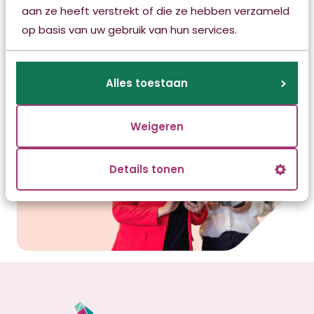
aan ze heeft verstrekt of die ze hebben verzameld
Advies Centrum
op basis van uw gebruik van hun services.
088 512 70 00
of
mail
ons
Alles toestaan
Weigeren
Details tonen