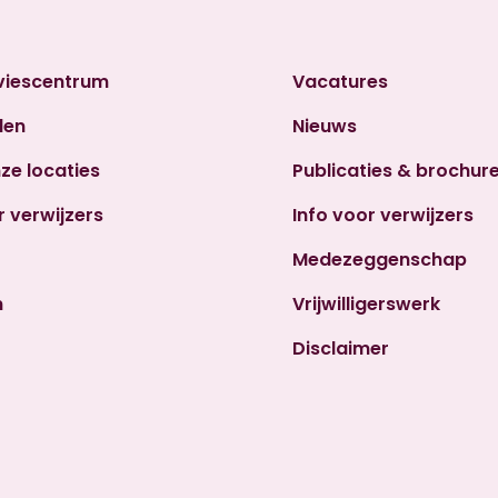
viescentrum
Vacatures
den
Nieuws
nze locaties
Publicaties & brochur
r verwijzers
Info voor verwijzers
Medezeggenschap
n
Vrijwilligerswerk
Disclaimer