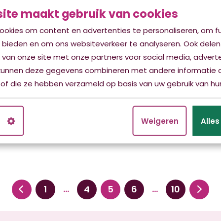
iesland én daarbuiten
Groningen, Drenthe, Ove
ite maakt gebruik van cookies
op 26 september deel
en Noordelijk Flevoland
‘Spring in het diepe-
ookies om content en advertenties te personaliseren, om fu
binnenkort steeds vake
n Kwadrant. Deze dag
e bieden en om ons websiteverkeer te analyseren. Ook delen
rekenen op zorg in hun 
doeld om mensen te
 van onze site met onze partners voor social media, advert
vertrouwde omgeving.
seren voor een
kunnen deze gegevens combineren met andere informatie d
ship tot manager bij
 of die ze hebben verzameld op basis van uw gebruik van hun
Lees verder
nt.
n
Weigeren
Alle
erder
1
4
5
6
10
…
…
Vorige
Volgende