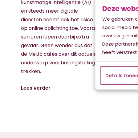
heel Fr
kunstmatige intelligentie (AI)
Deze webs
namen 
en steeds meer digitale
aan de 
We gebruiken c
diensten neemt ook het risico
dag’ va
social media t
op online oplichting toe. Vooral
was be
over uw gebruik
senioren lopen daarbij extra
interes
Deze partners 
gevaar. Geen wonder dus dat
trainee
heeft verstrekt
de MeiJo cafés over dit actuele
Kwadra
onderwerp veel belangstelling
trekken.
Details tone
Lees v
Lees verder