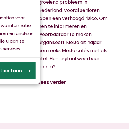
rijssel
groeiend probleem in
 kunnen
Nederland. Vooral senioren
ncties voor
r
lopen een verhoogd risico. Om
 we informatie
eigen
hen te informeren en
eren en analyse.
weerbaarder te maken,
ie u aan ze
organiseert MeiJo dit najaar
 services.
een reeks MeiJo cafés met als
titel ‘Hoe digitaal weerbaar
bent u?’
s toestaan
Lees verder