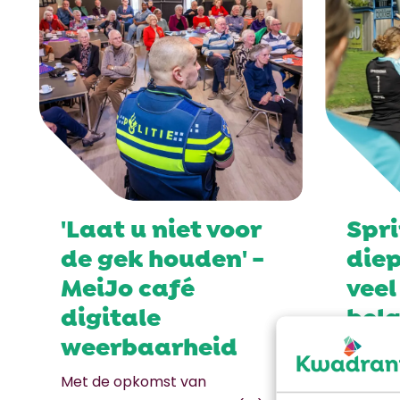
'Laat u niet voor
Spr
de gek houden' -
die
MeiJo café
veel
digitale
bela
weerbaarheid
Meer d
enthous
Met de opkomst van