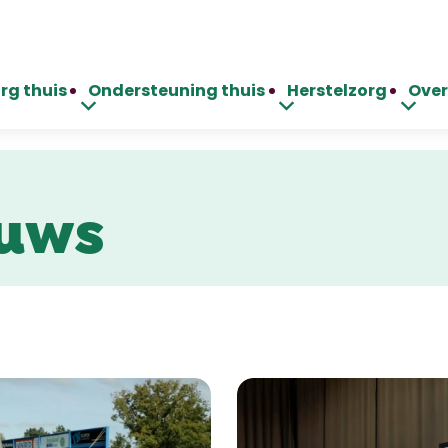
rg thuis
Ondersteuning thuis
Herstelzorg
Over
uws