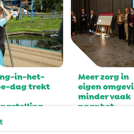
ing-in-het-
Meer zorg in
pe-dag trekt
eigen omgevi
minder vaak
ngstelling
naar het
ziekenhuis
an honderd
iaste deelnemers uit
Inwoners van Fryslân,