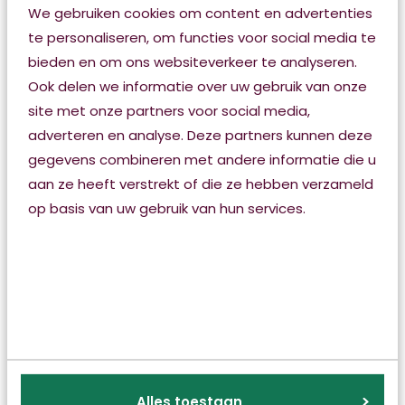
Uitwisseling gegevens
We gebruiken cookies om content en advertenties
tussen Friese
te personaliseren, om functies voor social media te
zorgorganisaties nachtzorg
bieden en om ons websiteverkeer te analyseren.
Ook delen we informatie over uw gebruik van onze
Voor senioren is het belangrijk om na te
site met onze partners voor social media,
denken over hoe ze oud willen worden. ‘Hoe
adverteren en analyse. Deze partners kunnen deze
wilt u wonen?’, ‘wat is voor u belangrijk?’ en
gegevens combineren met andere informatie die u
‘heeft u naasten op wie u kunt rekenen?’. Praat
aan ze heeft verstrekt of die ze hebben verzameld
vandaag over morgen is dan ook het thema
op basis van uw gebruik van hun services.
van de MeiJo cafés van oktober.
Lees verder
Alles toestaan