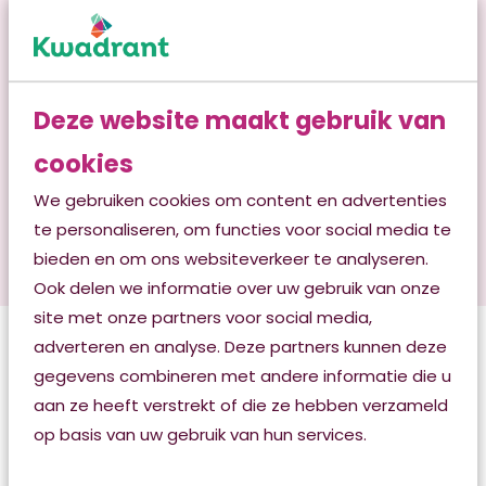
Wonen met zorg, samen met
Kwadrant
Behandelteam
, de ondersteunende diensten en
onze vrijwilligers.
Deze website maakt gebruik van
Kwadrant is sinds 21 januari 2025 de nieuwe naam
cookies
voor de zorgmerken Elkander, De Friese Wouden,
Palet, KwadrantGroep Huishoudelijke Hulp en
We gebruiken cookies om content en advertenties
KwadrantGroep.
Servicepakket MeiJo
is onderdeel
te personaliseren, om functies voor social media te
van Kwadrant.
bieden en om ons websiteverkeer te analyseren.
Ook delen we informatie over uw gebruik van onze
site met onze partners voor social media,
adverteren en analyse. Deze partners kunnen deze
gegevens combineren met andere informatie die u
aan ze heeft verstrekt of die ze hebben verzameld
op basis van uw gebruik van hun services.