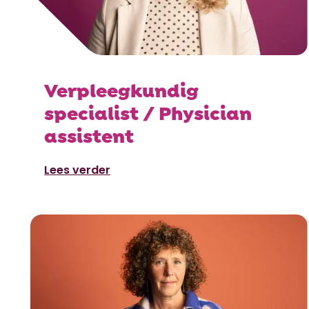
Verpleegkundig
specialist / Physician
assistent
Lees verder