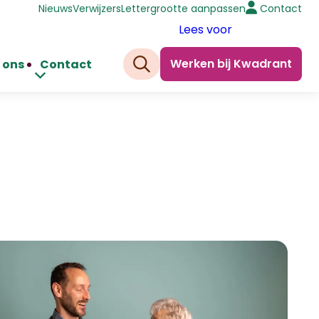
Nieuws
Verwijzers
Lettergrootte aanpassen
Contact
Lees voor
Werken bij Kwadrant
 ons
Contact
Zoeken