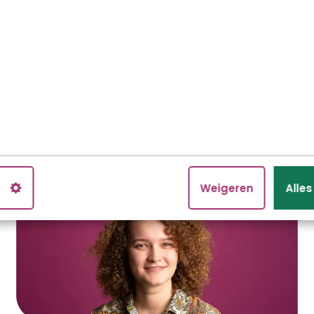
Psycholoog
Lees verder
n
Weigeren
Alle