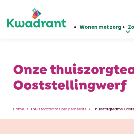
Wonen met zorg
Zo
Onze thuiszorgte
Ooststellingwerf
Home
Thuiszorgteams per gemeente
Thuiszorgteams Oostst