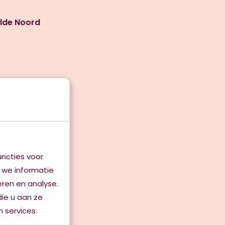
lde Noord
de Zuid
ncties voor
 we informatie
eren en analyse.
ie u aan ze
 services.