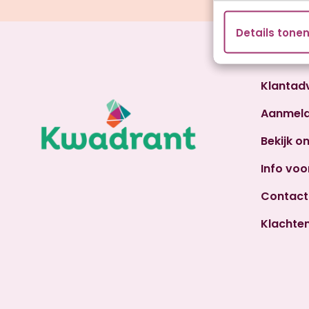
Details tone
Klantad
Aanmel
Bekijk o
Info voo
Contact
Klachte