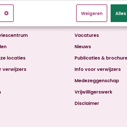
n
Weigeren
Alle
viescentrum
Vacatures
den
Nieuws
nze locaties
Publicaties & brochur
r verwijzers
Info voor verwijzers
Medezeggenschap
n
Vrijwilligerswerk
Disclaimer