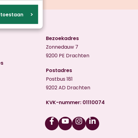
s toestaan
Bezoekadres
Zonnedauw 7
9200 PE Drachten
es
Postadres
Postbus 181
9202 AD Drachten
KVK-nummer: 01110074
Facebook
Youtube
Instagram
Linkedin