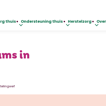
rg thuis
Ondersteuning thuis
Herstelzorg
Over
ams in
ellingwerf