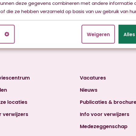
kunnen deze gegevens combineren met andere informatie d
 of die ze hebben verzameld op basis van uw gebruik van hun
Thuiszorgteam Stiens
Griene Leane 5
9051 LZ Stiens
n
Weigeren
Alle
Tel. 088 512 92 71
viescentrum
Vacatures
den
Nieuws
nze locaties
Publicaties & brochur
r verwijzers
Info voor verwijzers
Medezeggenschap