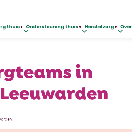
rg thuis
Ondersteuning thuis
Herstelzorg
Over
rgteams in
 Leeuwarden
warden