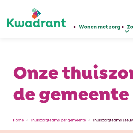
Wonen met zorg
Zo
Onze thuiszo
de gemeente
Home
Thuiszorgteams per gemeente
Thuiszorgteams Leeu