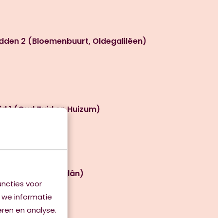
dden 2 (Bloemenbuurt, Oldegalilëen)
d 1 (Oud Zuid en Huizum)
 2 (Aldlân en Nijlân)
ncties voor
 we informatie
eren en analyse.