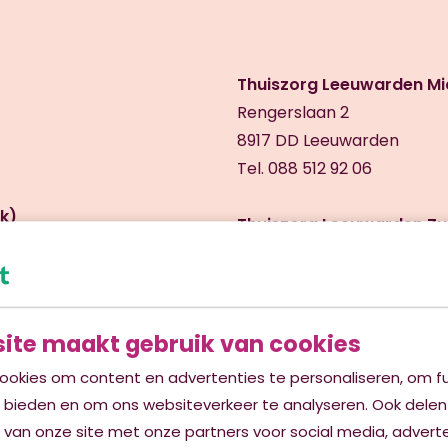
Thuiszorg Leeuwarden Mi
Rengerslaan 2
8917 DD Leeuwarden
Tel. 088 512 92 06
k)
Thuiszorg Leeuwarden Zui
Zwenkgras 180
8935 HH Leeuwarden
Tel. 088 512 92 09
ite maakt gebruik van cookies
inghaburen)
Thuiszorg Leeuwarden Zuid
ookies om content en advertenties te personaliseren, om fu
Zwenkgras 180
e bieden en om ons websiteverkeer te analyseren. Ook delen
8935 HH Leeuwarden
 van onze site met onze partners voor social media, advert
Tel. 088 512 92 05