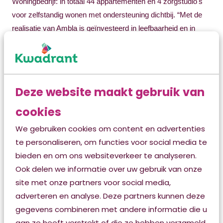
Woningbedrijf: in totaal 44 appartementen en 4 zorgstudio's
voor zelfstandig wonen met ondersteuning dichtbij. “Met de
realisatie van Ambla is geïnvesteerd in leefbaarheid en in
toekomstbestendige zorg”, stelde wethouder Piet IJnsen.
“Kwadrant kan zo haar zorgaanbod voortzetten op een
manier die past bij de eisen van deze tijd.” Ook benadrukte
de wethouder de hoge duurzaamheidsstandaard van het
Deze website maakt gebruik van
aardgasvrije gebouw.
cookies
We gebruiken cookies om content en advertenties
Na de officiële opening was er de gelegenheid voor
te personaliseren, om functies voor social media te
eilanders en geïnteresseerden om een kijkje in Ambla
bieden en om ons websiteverkeer te analyseren.
te nemen. Onder het genot van een drankje, hapje
Ook delen we informatie over uw gebruik van onze
en muziek.
site met onze partners voor social media,
adverteren en analyse. Deze partners kunnen deze
gegevens combineren met andere informatie die u
aan ze heeft verstrekt of die ze hebben verzameld