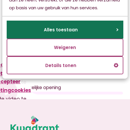
op basis van uw gebruik van hun services.
Alles toestaan
Weigeren
Video's
cepteer
Details tonen
tingcookies
cepteer
e video te
De feestelijke opening
tingcookies
ekijken
e video te
Benieuwd naar Ambla? Bekijk
ekijken
hier de locatievideo