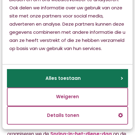
Ook delen we informatie over uw gebruik van onze
Het programma wordt ontwikkeld in samenwerking
site met onze partners voor social media,
met NHL Stenden. Om ervoor in aanmerking te
adverteren en analyse. Deze partners kunnen deze
komen is Hbo werk- en denkniveau nodig. Een
gegevens combineren met andere informatie die u
achtergrond in de zorg is niet vereist.
aan ze heeft verstrekt of die ze hebben verzameld
Campagne ‘Waag jij de sprong?’
op basis van uw gebruik van hun services.
Om het traineeship onder de aandacht te brengen,
lanceren we een opvallende campagne. Hiervoor zijn
onder meer beelden gemaakt met echte fierljeppers
Alles toestaan
die een sprong maken, op sociale media verschijnen
video’s en advertenties, er zijn verhalen van collega-
managers én de speciale
webpagina
is live!
Weigeren
Kom naar de Spring-in-het-diepe-dag
Details tonen
Ben jij of ken jij iemand voor wie dit traineeship een
(droom)start is? Op vrijdag 26 september
organiseren we de
Spring-in-het-diepe-dag
op de