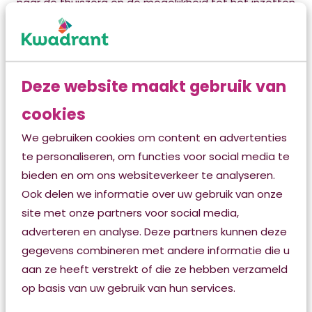
naar de thuiszorg en de mogelijkheid tot het inzetten
van een preventief thuisbezoek. Hierbij gaat het
bijvoorbeeld om patiënten die niet direct reguliere
thuiszorg nodig hebben, maar bij wie wel twijfel
bestaat of iemand alle zorgadviezen zelfstandig kan
Deze website maakt gebruik van
uitvoeren. Een wijkverpleegkundige komt dan thuis
cookies
om te kijken wat er kan, geeft tips en beoordeelt of
er iets extra’s nodig is. Zo wordt een brug geslagen
We gebruiken cookies om content en advertenties
tussen de verpleegkundigen van het MCL en de
te personaliseren, om functies voor social media te
thuiszorg en kan ook vroegtijdig worden ingegrepen
bieden en om ons websiteverkeer te analyseren.
als het niet goed dreigt te gaan. Deze transmurale
Ook delen we informatie over uw gebruik van onze
samenwerking voorkomt veel heropnames en
site met onze partners voor social media,
versnelt het uitstroom proces.
adverteren en analyse. Deze partners kunnen deze
gegevens combineren met andere informatie die u
Acute respijtzorg
aan ze heeft verstrekt of die ze hebben verzameld
Wat als je mantelzorger acuut uitvalt en het thuis
op basis van uw gebruik van hun services.
even niet meer gaat? In de huidige situatie ben je