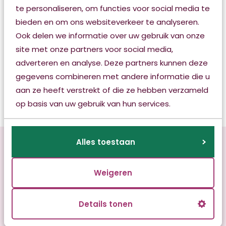
te personaliseren, om functies voor social media te
bieden en om ons websiteverkeer te analyseren.
Het lidmaatschap is niet vrijblijvend: ook Kwadrant
Ook delen we informatie over uw gebruik van onze
stelt concrete duurzaamheidsdoelen op en gaat
site met onze partners voor social media,
daar de komende periode mee aan de slag.
adverteren en analyse. Deze partners kunnen deze
gegevens combineren met andere informatie die u
aan ze heeft verstrekt of die ze hebben verzameld
op basis van uw gebruik van hun services.
Alles toestaan
Weigeren
Details tonen