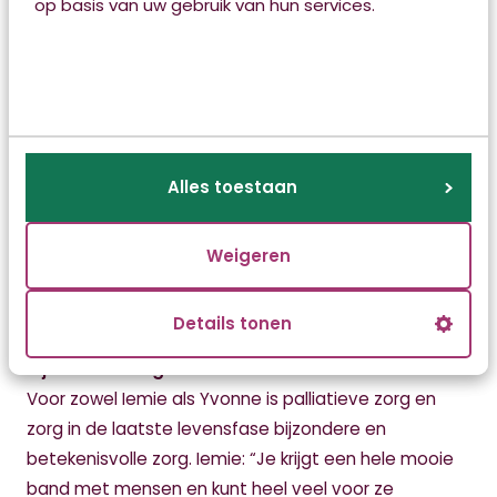
op basis van uw gebruik van hun services.
cliënten op medewerkers is. “Zij hebben veel met de
dood te maken, met complexe zorg daaromheen én
soms met ingewikkelde familiestructuren. We willen
onze medewerkers de juiste bagage geven om
daarmee om te gaan. Daarom gaan we er in 2023
voor dat teams een expert palliatieve zorg krijgen.
Alles toestaan
Iemand die hiervoor opgeleid wordt en er tijd voor
krijgt. Collega’s kunnen deze experts gebruiken als
Weigeren
vraagbaak. En de experts kunnen ook meekijken met
casussen die ingewikkeld zijn, coaching on the job. Zo
leren we van elkaar.”
Details tonen
Bijzondere zorg
Voor zowel Iemie als Yvonne is palliatieve zorg en
zorg in de laatste levensfase bijzondere en
betekenisvolle zorg. Iemie: “Je krijgt een hele mooie
band met mensen en kunt heel veel voor ze