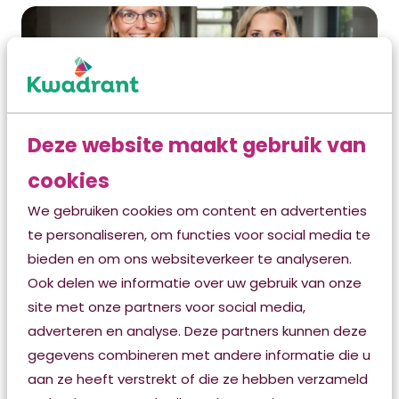
Deze website maakt gebruik van
cookies
We gebruiken cookies om content en advertenties
te personaliseren, om functies voor social media te
‘Mensen zijn vaak
bieden en om ons websiteverkeer te analyseren.
puur en kwetsbaar'
Ook delen we informatie over uw gebruik van onze
site met onze partners voor social media,
adverteren en analyse. Deze partners kunnen deze
Impact op medewerkers
gegevens combineren met andere informatie die u
Volgens Iemie en Yvonne moet niet onderschat
aan ze heeft verstrekt of die ze hebben verzameld
worden wat de impact van het overlijden van