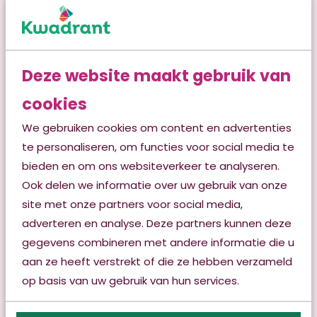
Bekijk onze locaties
Info voor verwijzers
Deze website maakt gebruik van
Contact
cookies
Klachten
We gebruiken cookies om content en advertenties
te personaliseren, om functies voor social media te
Vacatures
bieden en om ons websiteverkeer te analyseren.
Nieuws
Ook delen we informatie over uw gebruik van onze
site met onze partners voor social media,
Publicaties & brochures
adverteren en analyse. Deze partners kunnen deze
Info voor verwijzers
gegevens combineren met andere informatie die u
aan ze heeft verstrekt of die ze hebben verzameld
Medezeggenschap
op basis van uw gebruik van hun services.
Vrijwilligerswerk