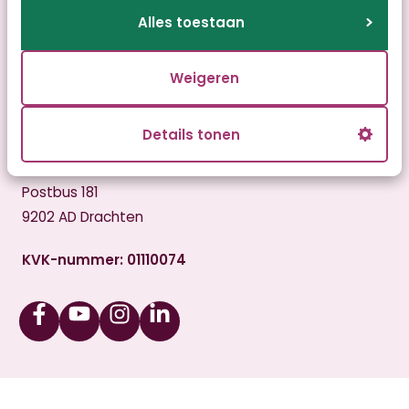
Disclaimer
Alles toestaan
Bezoekadres
Weigeren
Zonnedauw 7
9200 PE Drachten
Details tonen
Postadres
Postbus 181
9202 AD Drachten
KVK-nummer: 01110074
Facebook
Youtube
Instagram
Linkedin