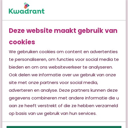
Bekijk onze locaties
Info voor verwijzers
Deze website maakt gebruik van
Contact
cookies
Klachten
We gebruiken cookies om content en advertenties
te personaliseren, om functies voor social media te
Vacatures
bieden en om ons websiteverkeer te analyseren.
Nieuws
Ook delen we informatie over uw gebruik van onze
site met onze partners voor social media,
Publicaties & brochures
adverteren en analyse. Deze partners kunnen deze
Info voor verwijzers
gegevens combineren met andere informatie die u
aan ze heeft verstrekt of die ze hebben verzameld
Medezeggenschap
op basis van uw gebruik van hun services.
Vrijwilligerswerk