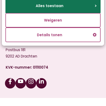
Disclaimer
Alles toestaan
Bezoekadres
Weigeren
Zonnedauw 7
9200 PE Drachten
Details tonen
Postadres
Postbus 181
9202 AD Drachten
KVK-nummer: 01110074
Facebook
Youtube
Instagram
Linkedin