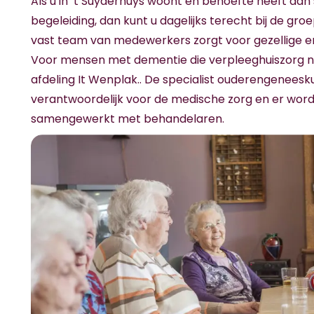
Als u in ’t Suyderhuys woont en behoefte heeft aan
begeleiding, dan kunt u dagelijks terecht bij de gro
vast team van medewerkers zorgt voor gezellige en
Voor mensen met dementie die verpleeghuiszorg no
afdeling It Wenplak.. De specialist ouderengeneesk
verantwoordelijk voor de medische zorg en er wordt
samengewerkt met behandelaren.