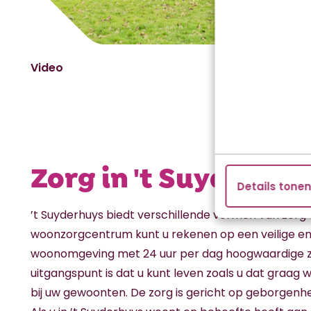
Video
Zorg in 't Suyderhuy
Details tone
’t Suyderhuys biedt verschillende vormen van zorg o
woonzorgcentrum kunt u rekenen op een veilige e
woonomgeving met 24 uur per dag hoogwaardige z
uitgangspunt is dat u kunt leven zoals u dat graag wil
bij uw gewoonten. De zorg is gericht op geborgenh