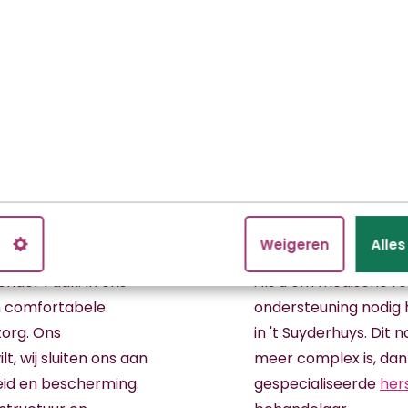
s
Herstel
n
Weigeren
Alle
nder 1 dak. In ons
Als u om medische red
n comfortabele
ondersteuning nodig h
org. Ons
in 't Suyderhuys. Dit 
t, wij sluiten ons aan
meer complex is, dan
eid en bescherming.
gespecialiseerde
her