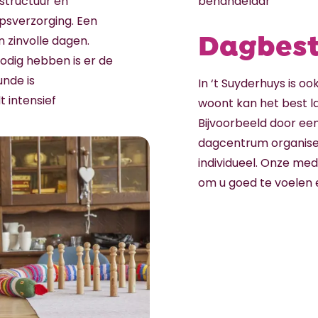
 structuur en
behandelaar
epsverzorging. Een
Dagbest
 zinvolle dagen.
dig hebben is er de
unde is
In ‘t Suyderhuys is o
 intensief
woont kan het best la
Bijvoorbeeld door een
dagcentrum organiser
individueel. Onze me
om u goed te voelen e