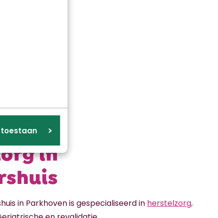
s toestaan
org in
rshuis
huis in Parkhoven is gespecialiseerd in
herstelzorg,
Geriatrische en revalidatie.