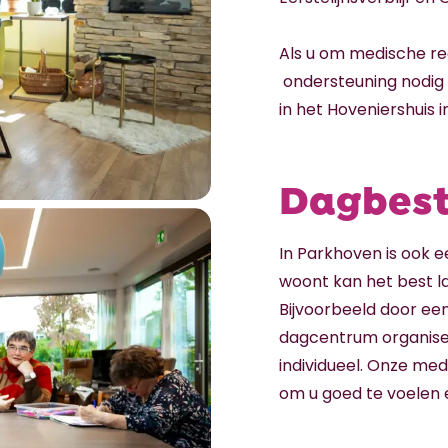
Als u om medische red
ondersteuning nodig h
in het Hoveniershuis 
Dagbest
In Parkhoven is ook e
woont kan het best la
Bijvoorbeeld door een
dagcentrum organiser
individueel. Onze me
om u goed te voelen e