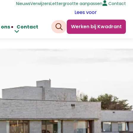
Nieuws
Verwijzers
Lettergrootte aanpassen
Contact
Lees voor
Werken bij Kwadrant
 ons
Contact
Zoeken