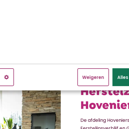
n
Weigeren
Alle
Herstelz
Hovenie
De afdeling Hoveniers
Eerstelijnsverblijf en 