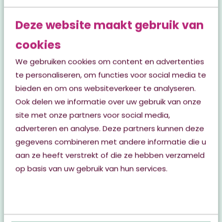
Deze website maakt gebruik van
cookies
We gebruiken cookies om content en advertenties
te personaliseren, om functies voor social media te
bieden en om ons websiteverkeer te analyseren.
Ook delen we informatie over uw gebruik van onze
Verpleegkundig Specialist /
site met onze partners voor social media,
Physician Assistant
adverteren en analyse. Deze partners kunnen deze
Altijd al als Verpleegkundig Specialist of
gegevens combineren met andere informatie die u
Physician Assistant in de geriatrische
aan ze heeft verstrekt of die ze hebben verzameld
revalidatiezorg willen werken? Dit kan bij
op basis van uw gebruik van hun services.
Kwadrant. Jij gaat als regiebehandelaar op een
van onze zorglocaties in Friesland aan de slag.
Kijk hier naar de vacature