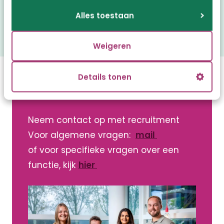
Alles toestaan
Weigeren
Details tonen
Kunnen wij je helpen?
Neem contact op met recruitment
Voor algemene vragen:
mail
of voor specifieke vragen over een
functie, kijk
hier