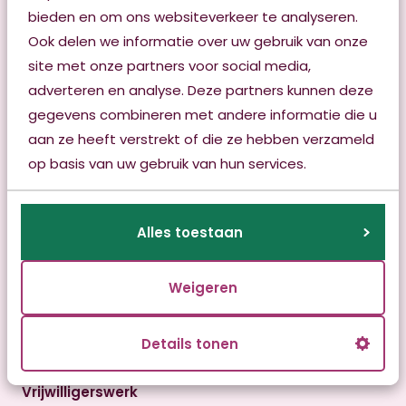
Aanmelden
bieden en om ons websiteverkeer te analyseren.
Bekijk onze locaties
Ook delen we informatie over uw gebruik van onze
site met onze partners voor social media,
Info voor verwijzers
adverteren en analyse. Deze partners kunnen deze
Contact
gegevens combineren met andere informatie die u
aan ze heeft verstrekt of die ze hebben verzameld
Klachten
op basis van uw gebruik van hun services.
Vacatures
Alles toestaan
Nieuws
Publicaties & brochures
Weigeren
Info voor verwijzers
Details tonen
Medezeggenschap
Vrijwilligerswerk