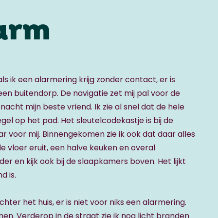
larm
s ik een alarmering krijg zonder contact, er is
en buitendorp. De navigatie zet mij pal voor de
 nacht mijn beste vriend. Ik zie al snel dat de hele
gel op het pad. Het sleutelcodekastje is bij de
r voor mij. Binnengekomen zie ik ook dat daar alles
de vloer eruit, een halve keuken en overal
er en kijk ook bij de slaapkamers boven. Het lijkt
d is.
er het huis, er is niet voor niks een alarmering.
n. Verderop in de straat zie ik nog licht branden