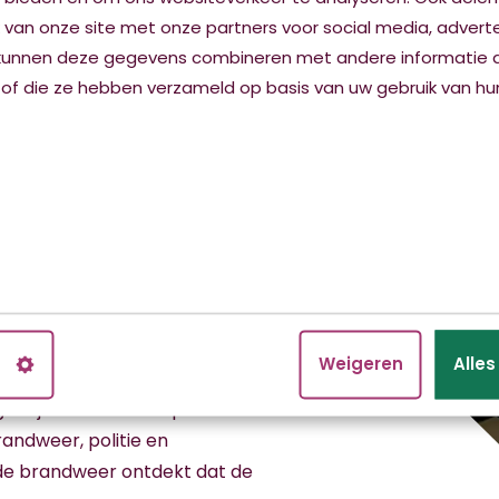
 van onze site met onze partners voor social media, advert
kunnen deze gegevens combineren met andere informatie d
ënt die hulp vraagt bij het
 of die ze hebben verzameld op basis van uw gebruik van hun
 van mijn leeftijd gaat,
r een oude boerderij in het
r met de sleutel uit het kluisje
euken komt dikke blauwe rook. De
r ligt de cliënt half ontkleed
em heen. Meer was er niet
n
Weigeren
Alle
ordijn van rook. Ik open een
randweer, politie en
; de brandweer ontdekt dat de