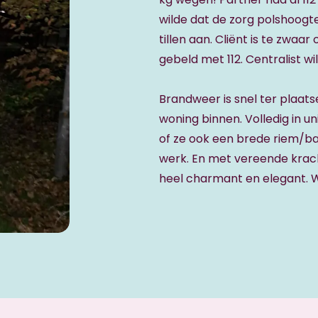
wilde dat de zorg polshoog
tillen aan. Cliënt is te zwaa
gebeld met 112. Centralist w
Brandweer is snel ter plaat
woning binnen. Volledig in u
of ze ook een brede riem/ban
werk. En met vereende kracht
heel charmant en elegant. We