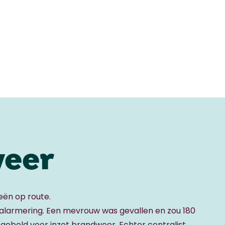
eer
ieën op route.
alarmering. Een mevrouw was gevallen en zou 180
 gebeld voor inzet brandweer. Echter centralist