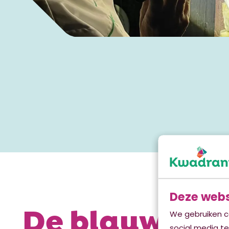
Deze webs
De blauwe ro
We gebruiken c
social media t