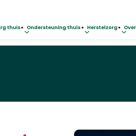
rg thuis
Ondersteuning thuis
Herstelzorg
Over