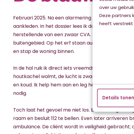
over uw gebruik
Deze partners 
Februari 2025. Na een alarmering rijd ik naar een cli
heeft verstrekt
aankleden. In het dossier lees ik dat het om een man
herstellende van een zwaar CVA. De route leidt naa
buitengebied. Op het erf staan auto’s. Ik open de deu
en stap de woning binnen.
In de hal ruik ik direct iets vreemds. Uit de woonk
houtkachel walmt, de lucht is zwaar. In de slaapkame
en koud. Ik help hem aan en leg het dekbed over h
nodig.
Details tone
Toch laat het gevoel me niet los. Boven hangt een g
raam en besluit 112 te bellen. Even later arriveren b
ambulance. De cliënt wordt in veiligheid gebracht