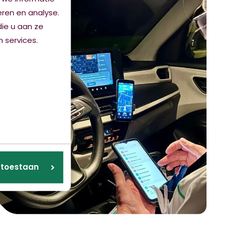
eren en analyse.
ie u aan ze
 services.
s toestaan