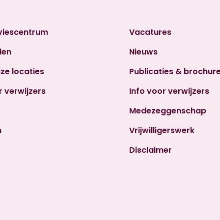
viescentrum
Vacatures
den
Nieuws
nze locaties
Publicaties & brochur
r verwijzers
Info voor verwijzers
Medezeggenschap
n
Vrijwilligerswerk
Disclaimer