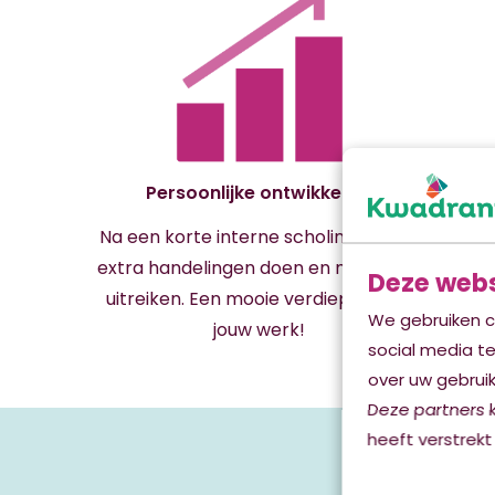
Persoonlijke ontwikkeling
Na een korte interne scholing mag je
extra handelingen doen en medicatie
Deze webs
uitreiken. Een mooie verdieping van
We gebruiken c
jouw werk!
social media t
over uw gebruik
Deze partners 
Vaca
heeft verstrekt