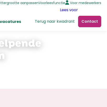
ettergrootte aanpassen
Voorleesfunctie
Voor medewerkers
Lees voor
Terug naar kwadrant
Contact
 vacatures
Helpende
n