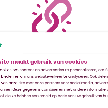
Belangrijke schakel
Je begeleidt bewoners bij ADL
activiteiten en besteedt aandacht
ite maakt gebruik van cookies
aan hun welbevinden. Je maakt een
ookies om content en advertenties te personaliseren, om fu
praatje en geeft hen extra aandacht.
e bieden en om ons websiteverkeer te analyseren. Ook delen
 van onze site met onze partners voor social media, advert
kunnen deze gegevens combineren met andere informatie d
tures Cliëntonderst
 of die ze hebben verzameld op basis van uw gebruik van hun