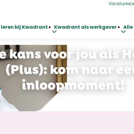
Vacatures
L
leren bij Kwadrant
Kwadrant als werkgever
Alle
e kans voor jou als 
(Plus): kom naar ee
inloopmoment!