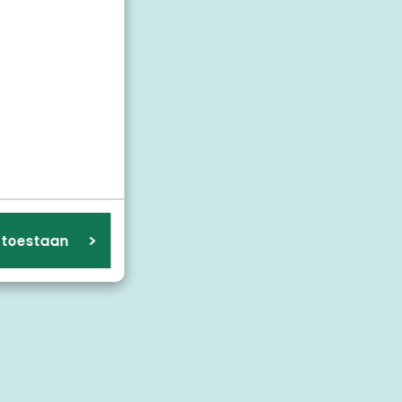
wadrant:
s toestaan