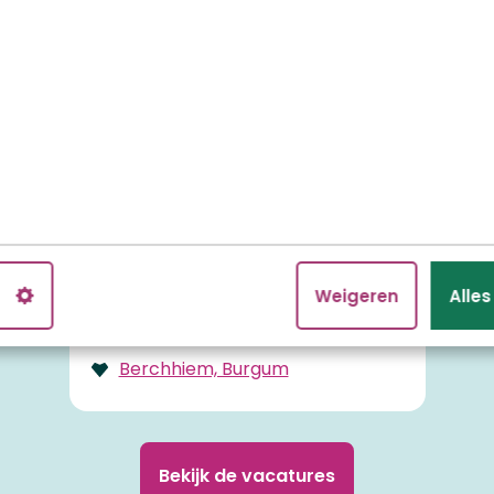
en Cliëntondersteuners op verschillende locaties van K
'
t Suyderhuys, Surhuisterveen
Brugchelencamp, De Westereen
De Skûle, Mitselwier
Nij Statelân, Menaam
Talma Hûs, Feanwâlden
n
Weigeren
Alle
Dongeraheem, Dokkum
Ambla, Ameland
Berchhiem, Burgum
Bekijk de vacatures