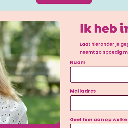
Ik heb 
Laat hieronder je ge
neemt zo spoedig mo
Naam
Mailadres
Geef hier aan op welke