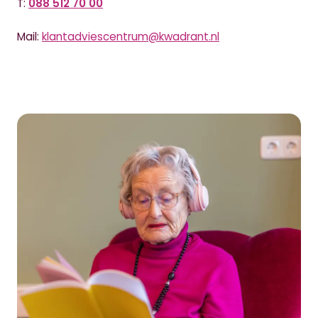
T:
088 512 70 00
Mail:
klantadviescentrum@kwadrant.nl