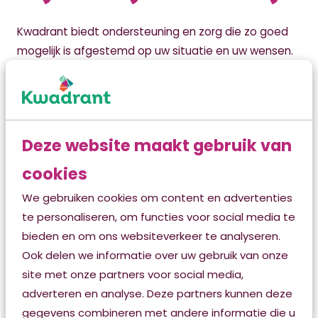
Kwadrant biedt ondersteuning en zorg die zo goed
mogelijk is afgestemd op uw situatie en uw wensen.
Wij geloven in de kracht van verbinding. We denken in
mogelijkheden en zoeken samen met u en met uw
naasten naar de best passende ondersteuning voor
u. Dit kan ook betekenen dat we (technologische)
Deze website maakt gebruik van
hulpmiddelen inzetten of een beroep doen op uw
naasten en op vrijwilligers.
cookies
We gebruiken cookies om content en advertenties
Samen vormen we een netwerk rondom u. Het is de
te personaliseren, om functies voor social media te
kunst om ondanks ziekte en beperkingen elke dag
bieden en om ons websiteverkeer te analyseren.
van waarde te laten zijn. Wij helpen daar graag bij.
Ook delen we informatie over uw gebruik van onze
Onze woonzorgcentra
site met onze partners voor social media,
adverteren en analyse. Deze partners kunnen deze
gegevens combineren met andere informatie die u