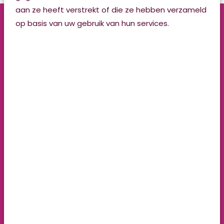
aan ze heeft verstrekt of die ze hebben verzameld
op basis van uw gebruik van hun services.
Wonen met Zorg
magazine
Voor al onze bewoners en hun naasten hebben we
het magazine 'By ús' gemaakt. U kunt het ook
bekijken door op de afbeelding van het magazine te
klikken.